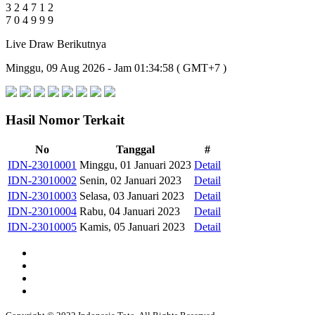
3
2
4
7
1
2
7
0
4
9
9
9
Live Draw Berikutnya
Minggu, 09 Aug 2026 - Jam 01:34:58 ( GMT+7 )
Hasil
Nomor Terkait
No
Tanggal
#
IDN-23010001
Minggu, 01 Januari 2023
Detail
IDN-23010002
Senin, 02 Januari 2023
Detail
IDN-23010003
Selasa, 03 Januari 2023
Detail
IDN-23010004
Rabu, 04 Januari 2023
Detail
IDN-23010005
Kamis, 05 Januari 2023
Detail