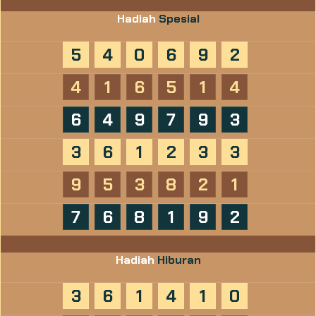
Hadiah
Spesial
5
4
0
6
9
2
4
1
6
5
1
4
6
4
9
7
9
3
3
6
1
2
3
3
9
5
3
8
2
1
7
6
8
1
9
2
Hadiah
Hiburan
3
6
1
4
1
0