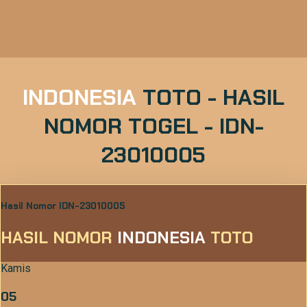
INDONESIA
TOTO - HASIL
NOMOR TOGEL - IDN-
23010005
Hasil Nomor IDN-23010005
HASIL NOMOR
INDONESIA
TOTO
Kamis
05