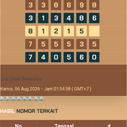
3
3
8
6
9
8
3
1
3
4
8
6
8
1
2
1
5
7
5
5
5
3
5
7
4
0
5
6
0
Live Draw Berikutnya
Kamis, 06 Aug 2026 - Jam 01:34:58 ( GMT+7 )
HASIL
NOMOR TERKAIT
No
Tanggal
#