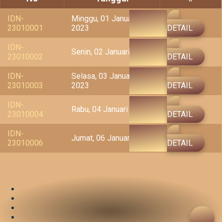
IDN-
Minggu, 01 Januari
23010001
2023
DETAIL
IDN-
Senin, 02 Januari 2023
23010002
DETAIL
IDN-
Selasa, 03 Januari
23010003
2023
DETAIL
IDN-
Rabu, 04 Januari 2023
23010004
DETAIL
IDN-
Jumat, 06 Januari 2023
23010006
DETAIL