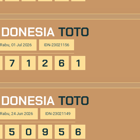
NDONESIA
TOTO
Rabu, 01 Jul 2026
IDN-23021156
7
1
2
6
1
NDONESIA
TOTO
Rabu, 24 Jun 2026
IDN-23021149
5
0
9
5
6