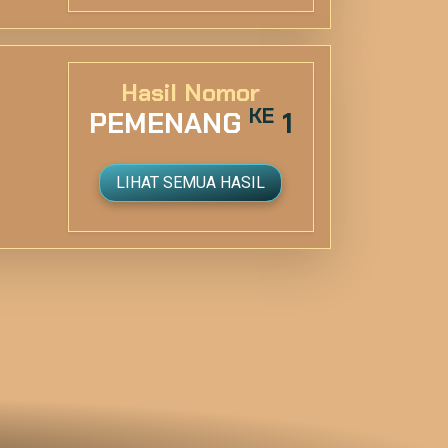
Hasil Nomor
KE
PEMENANG
1
LIHAT SEMUA HASIL