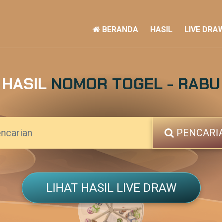
BERANDA
HASIL
LIVE DRA
HASIL
NOMOR TOGEL - RABU
PENCARI
LIHAT HASIL LIVE DRAW