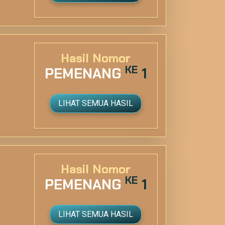
Hasil Nomor
KE
PEMENANG
1
LIHAT SEMUA HASIL
Hasil Nomor
KE
PEMENANG
1
LIHAT SEMUA HASIL