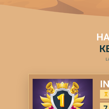
HA
K
L
I
7