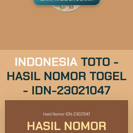
INDONESIA
TOTO -
HASIL NOMOR TOGEL
- IDN-23021047
Hasil Nomor IDN-23021047
HASIL NOMOR