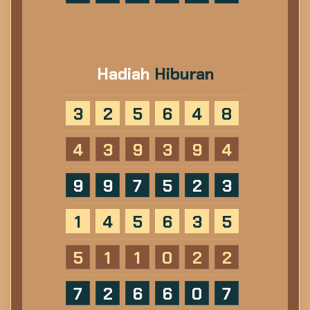
Hadiah
Hiburan
3
2
5
6
4
8
4
3
9
3
9
4
9
9
7
5
2
3
1
4
5
6
3
5
5
1
1
0
2
2
7
2
6
6
0
7