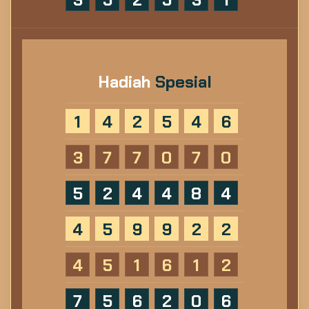
Hadiah
Spesial
1
4
2
5
4
6
3
7
7
0
7
0
5
2
4
4
8
4
4
5
9
9
2
2
4
5
1
6
1
2
7
5
6
2
0
6