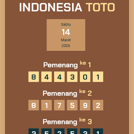
INDONESIA
TOTO
Sabtu
14
Maret
2026
ke
Pemenang
1
8
4
4
3
0
1
ke
Pemenang
2
8
1
7
5
9
2
ke
Pemenang
3
3
5
2
5
3
1