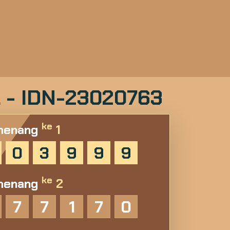
 - IDN-23020763
ke
menang
1
0
3
9
9
9
ke
menang
2
7
7
1
7
0