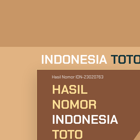
INDONESIA
TOTO
Hasil Nomor IDN-23020763
HASIL
NOMOR
INDONESIA
TOTO