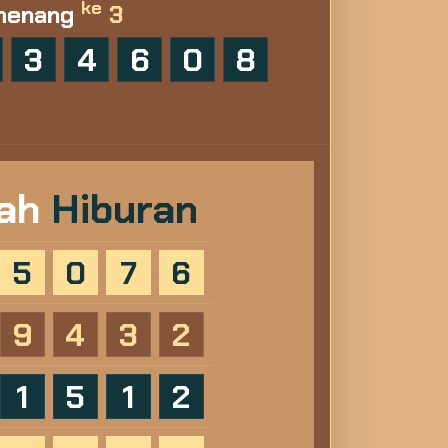
ke
menang
3
3
4
6
0
8
ah
Hiburan
5
0
7
6
9
4
3
2
1
5
1
2