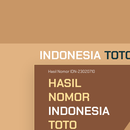
INDONESIA
TOTO
Hasil Nomor IDN-23020710
HASIL
NOMOR
INDONESIA
TOTO