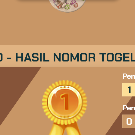
 - HASIL NOMOR TOGEL
Pe
1
Pe
0