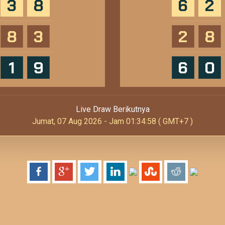
3
8
6
2
8
3
2
8
1
9
6
0
Live Draw Berikutnya
Jumat, 07 Aug 2026 - Jam 01:34:58 ( GMT+7 )