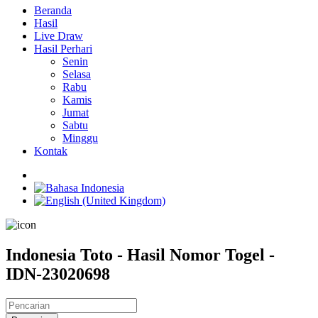
Beranda
Hasil
Live Draw
Hasil Perhari
Senin
Selasa
Rabu
Kamis
Jumat
Sabtu
Minggu
Kontak
Indonesia
Toto - Hasil Nomor Togel -
IDN-23020698