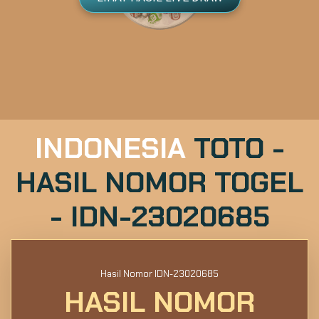
INDONESIA
TOTO -
HASIL NOMOR TOGEL
- IDN-23020685
Hasil Nomor IDN-23020685
HASIL NOMOR