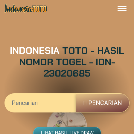
INDONESIA
TOTO - HASIL
NOMOR TOGEL - IDN-
23020685
PENCARIAN
LIHAT HASIL LIVE DRAW