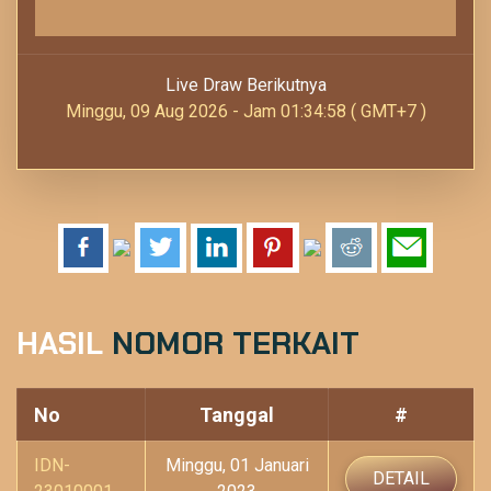
Live Draw Berikutnya
Minggu, 09 Aug 2026 - Jam 01:34:58 ( GMT+7 )
HASIL
NOMOR TERKAIT
No
Tanggal
#
IDN-
Minggu, 01 Januari
DETAIL