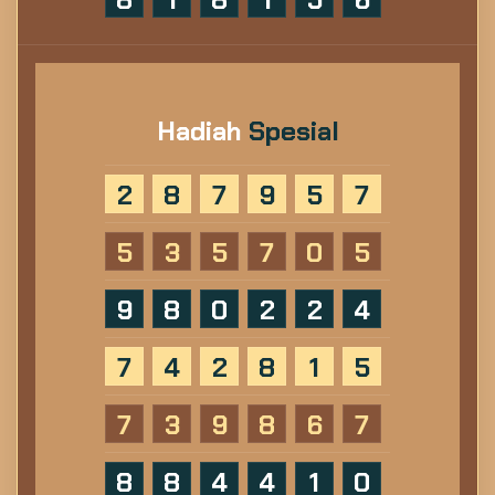
Hadiah
Spesial
2
8
7
9
5
7
5
3
5
7
0
5
9
8
0
2
2
4
7
4
2
8
1
5
7
3
9
8
6
7
8
8
4
4
1
0