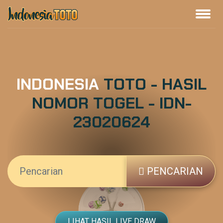
INDONESIA
TOTO - HASIL
NOMOR TOGEL - IDN-
23020624
PENCARIAN
LIHAT HASIL LIVE DRAW