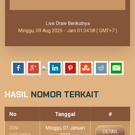
Live Draw Berikutnya
Minggu, 09 Aug 2026 - Jam 01:34:58 ( GMT+7 )
HASIL
NOMOR TERKAIT
No
Tanggal
#
IDN-
Minggu, 01 Januari
DETAIL