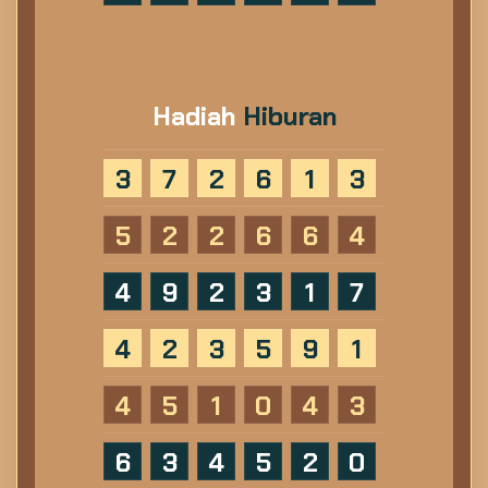
Hadiah
Hiburan
3
7
2
6
1
3
5
2
2
6
6
4
4
9
2
3
1
7
4
2
3
5
9
1
4
5
1
0
4
3
6
3
4
5
2
0