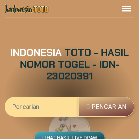
INDONESIA
TOTO - HASIL
NOMOR TOGEL - IDN-
23020391
PENCARIAN
LIHAT HASIL LIVE DRAW