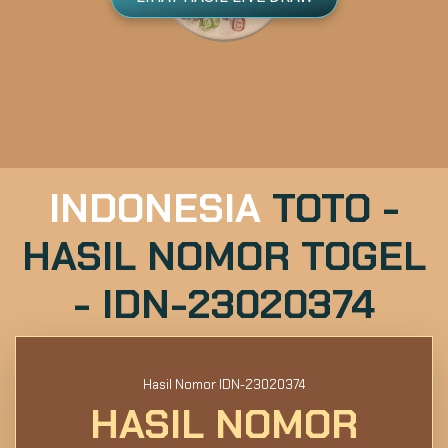
INDONESIA
TOTO -
HASIL NOMOR TOGEL
- IDN-23020374
Hasil Nomor IDN-23020374
HASIL NOMOR