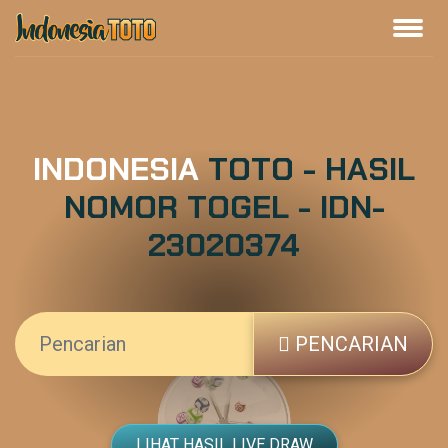
INDONESIA
TOTO - HASIL
NOMOR TOGEL - IDN-
23020374
PENCARIAN
LIHAT HASIL LIVE DRAW