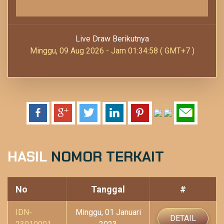
Live Draw Berikutnya
Minggu, 09 Aug 2026 - Jam 01:34:58 ( GMT+7 )
HASIL
NOMOR TERKAIT
No
Tanggal
#
IDN-
Minggu, 01 Januari
DETAIL