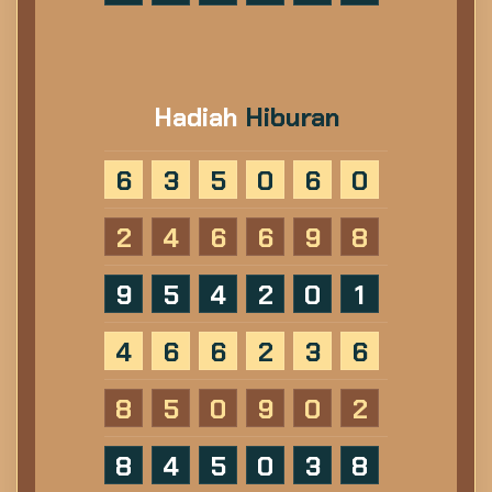
Hadiah
Hiburan
6
3
5
0
6
0
2
4
6
6
9
8
9
5
4
2
0
1
4
6
6
2
3
6
8
5
0
9
0
2
8
4
5
0
3
8