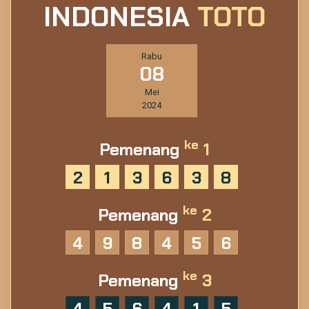
INDONESIA
TOTO
Rabu
08
Mei
2024
ke
Pemenang
1
2
1
3
6
3
8
ke
Pemenang
2
4
9
8
4
5
6
ke
Pemenang
3
4
5
6
4
1
5