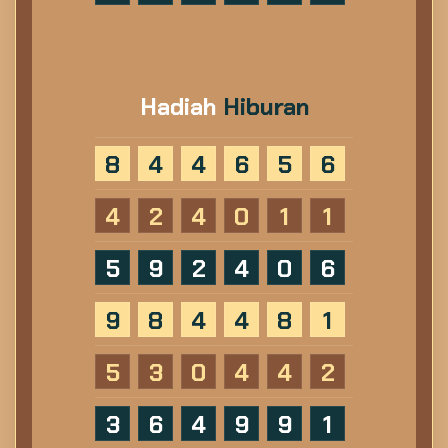
Hadiah
Hiburan
8
4
4
6
5
6
4
2
4
0
1
1
5
9
2
4
0
6
9
8
4
4
8
1
5
3
0
4
4
2
3
6
4
9
9
1