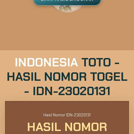
INDONESIA
TOTO -
HASIL NOMOR TOGEL
- IDN-23020131
Hasil Nomor IDN-23020131
HASIL NOMOR