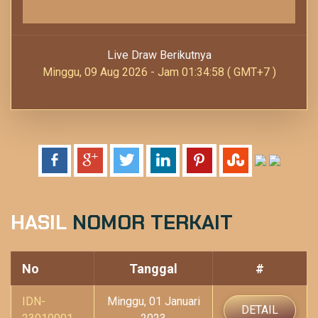
Live Draw Berikutnya
Minggu, 09 Aug 2026 - Jam 01:34:58 ( GMT+7 )
HASIL
NOMOR TERKAIT
No
Tanggal
#
IDN-
Minggu, 01 Januari
DETAIL