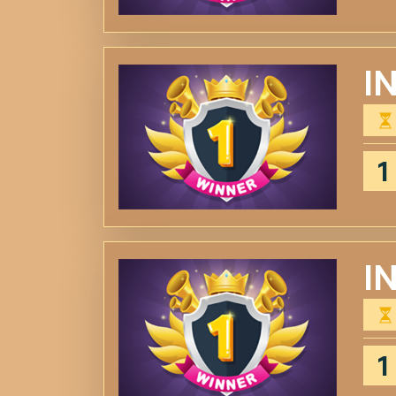
I
1
I
1