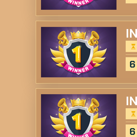
I
6
I
6