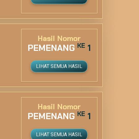
Hasil Nomor
KE
PEMENANG
1
LIHAT SEMUA HASIL
Hasil Nomor
KE
PEMENANG
1
LIHAT SEMUA HASIL