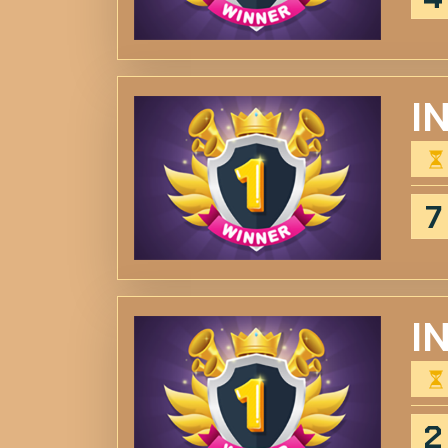
I
7
I
2