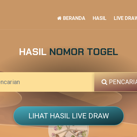
BERANDA
HASIL
LIVE DRA
HASIL
NOMOR TOGEL
PENCARI
LIHAT HASIL LIVE DRAW