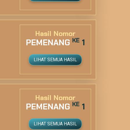
Hasil Nomor
KE
PEMENANG
1
LIHAT SEMUA HASIL
Hasil Nomor
KE
PEMENANG
1
LIHAT SEMUA HASIL