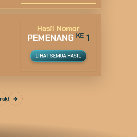
Hasil Nomor
KE
PEMENANG
1
LIHAT SEMUA HASIL
rakhir