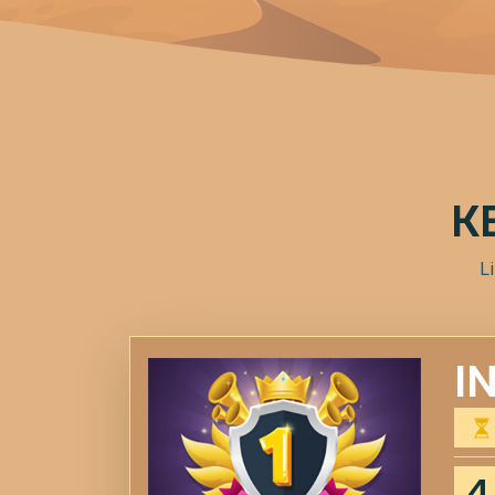
K
L
I
4