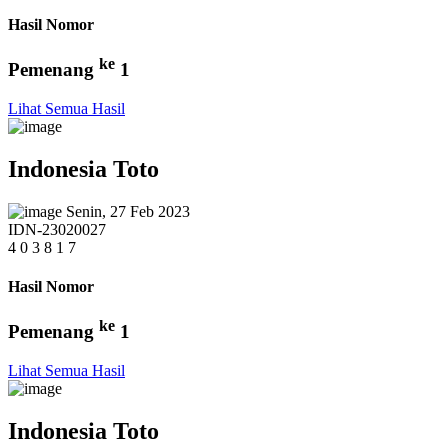
Hasil Nomor
ke
Pemenang
1
Lihat Semua Hasil
Indonesia
Toto
Senin, 27 Feb 2023
IDN-23020027
4
0
3
8
1
7
Hasil Nomor
ke
Pemenang
1
Lihat Semua Hasil
Indonesia
Toto